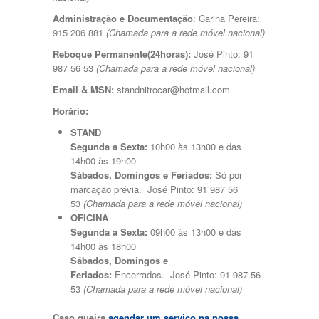
Sistema de Chave Inteligente
Retrovisores Elétricos
Administração e Documentação
: Carina Pereira:
Faróis de Nevoeiro
915 206 881
(Chamada para a rede móvel nacional)
Kit de Telefone Mãos Livres
Reboque Permanente(24horas):
José Pinto: 91
Kit Sport
987 56 53
(Chamada para a rede móvel nacional)
Bancos Dianteiros c/ Regulação Elétrica
Sistema de Controle de Pressão dos
Email & MSN:
standnitrocar@hotmail.com
Pneus
Horário:
Vidros Eléctricos à Frente
Faróis Direccionais
STAND
Faróis Diurnos
Segunda a Sexta:
10h00 às 13h00 e das
Leitor DVD
14h00 às 19h00
Bancos em Alcântara
Sábados, Domingos e Feriados:
Só por
Mesa Rebatível
marcação prévia. José Pinto: 91 987 56
Suspensão Desportiva
53
(Chamada para a rede móvel nacional)
Vidros Eléctricos Frente + Trás
OFICINA
Faróis Reguláveis em Altura
Segunda a Sexta:
09h00 às 13h00 e das
Livro de Revisões
14h00 às 18h00
Bancos Traseiros Aquecidos
Sábados, Domingos e
Suspensão Pneumática
Feriados:
Encerrados. José Pinto: 91 987 56
Porta Bagageira Automática
53
(Chamada para a rede móvel nacional)
Vidros Escurecidos
Faróis Xénon
Caso queira
agendar um serviço na nossa