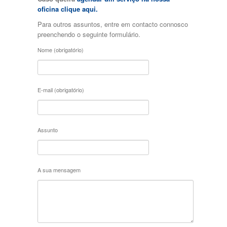
Bancos Traseiros c/ Conf. Individual
oficina clique aqui.
Naked
Para outros assuntos, entre em contacto connosco
Trancamento Autom. das Portas em
preenchendo o seguinte formulário.
Andamento
Rádio c/ Caixa CD's
Nome (obrigatório)
Vidros Insonorizantes e Atérmicos
Volante c/ Comandos Rádio
Cortinas nas Portas Traseiras
Não Fumador
E-mail (obrigatório)
Rádio C/ CD
Tunning Mecânico
Volante em Madeira
Aibag's
Assunto
Encostos de Cabeça Traseiros
Pack M
Tunning Estético
Acabamentos em Alumínio
A sua mensagem
Volante em Pele
Alarme
Protecções de Motor
Acabamentos em Madeira
Volante Multi-Funções