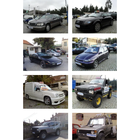
Assistência à Condução Nocturna
S-Line
Acabamentos em Madeira
Volante Multi-Funções
Auto Rádio
Câmara de Marcha Atrás
Semi-Carenagem
Barras de Tejadilho
Volante Regulável Eletronicamente
Sensores de Estacionamento
EDS Bloqueio Electrónico do Diferencial
ESP Controle Electrónico de
Estabilidade
Capota Eléctrica
Volante Regulável em Altura
Tecto de Abrir Elétrico
Tecto de Abrir Manual
Estacionamento Automático
Capota Manual
Volante Regulável em Altura +
Profundidade
Travão de Disco
Computador de Bordo