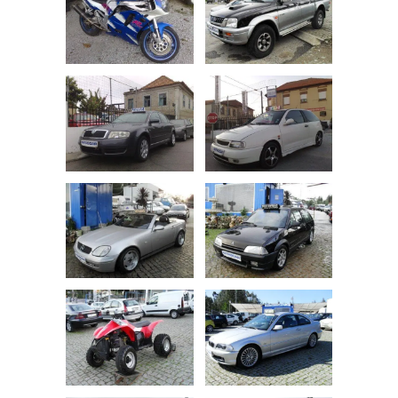
Suspensão Pneumática
Trancamento Autom. das Portas em
Andamento
Rádio c/ Caixa CD's
Vidros Insonorizantes e Atérmicos
Faróis Xénon
Bancos Traseiros c/ Conf. Individual
Naked
Rádio C/ CD
Tunning Mecânico
Volante c/ Comandos Rádio
Cortinas nas Portas Traseiras
Não Fumador
Pack M
Tunning Estético
Volante em Madeira
Aibag's
Encostos de Cabeça Traseiros
Protecções de Motor
Acabamentos em Alumínio
Volante em Pele
Alarme