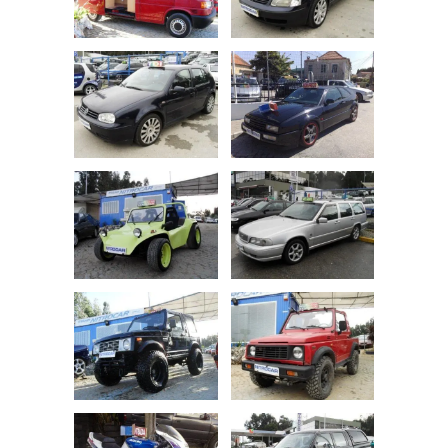
GPS
Indicador de Mudança Engrenada
Bancos Dianteiros c/ Memória
Sistema de Chave Inteligente
Vidros Eléctricos à Frente
Faróis Direccionais
Kit de Telefone Mãos Livres
Kit Sport
Bancos Dianteiros c/ Regulação Elétrica
Sistema de Controle de Pressão dos
Pneus
Vidros Eléctricos Frente + Trás
Faróis Diurnos
Leitor DVD
Bancos em Alcântara
Mesa Rebatível
Suspensão Desportiva
Porta Bagageira Automática
Vidros Escurecidos
Faróis Reguláveis em Altura
Livro de Revisões
Bancos Traseiros Aquecidos