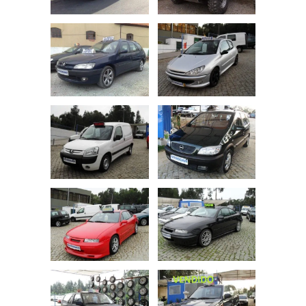
ABS
Cruise Control
Função Luzes Coming & Leaving Home
Direcção Assistida
Imobilizador
Ar Condicionado Automático
Ecrã Consola Central
ISOFIX
Ar Condicionado Independente
Ecrã Encostos de Cabeça
Ar Condicionado Manual
Ecrã Tejadilho
Entrada USB
Arranque Elétrico
Arranque Pedal
Bluetooh
Caixa Automática
Carenagem