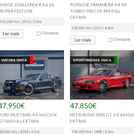
DODGE CHALLENGER 3.6 V6
PORSCHE PANAMERA 4.8 V8
MOPAR EDITION
TURBO 500.CVS 4X4 FULL
EXTRAS
100,000 Km | 2012 | 3.6cc
132,000 Km | 2010 | 4.8cc
Comparar
Ler mais
Comparar
Ler mais
VIATURA ÚNICA
OPORTUNIDADE ÚNICA
47.950€
47.850€
FORD MUSTANG 4.0 V6 LOOK
MITSUBISHI 3000 GT 3.0 V6 FUL
GT500 FULL EXTRAS
EXTRAS
65,000 Km | 2005 | 4.0cc
106,000 Km | 1995 | 3.0cc