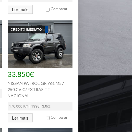
Comparar
Ler mais
CRÉDITO IMEDIATO
33.850€
NISSAN PATROL GR Y61 M57
250.CV C/ EXTRAS TT
NACIONAL
176,000 Km | 1998 | 3.0cc
Comparar
Ler mais