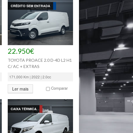
CRÉDITO SEM ENTRADA
22.950€
TOYOTA PROACE 2.0 D-4D L2 H1
C/ AC + EXTRAS
171,000 Km | 2022 | 2.0cc
Comparar
Ler mais
CAIXA TÉRMICA