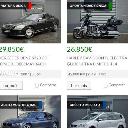
VIATURA ÚNICA
OPORTUNIDADE ÚNICA
29.850€
26.850€
MERCEDES-BENZ S320 CDI
HARLEY DAVIDSON FL ELECTRA
LONGO LOOK MAYBACH
GLIDE ULTRA LIMITED 114
280,000 Km | 2007 | 3.0cc
42,000 Km | 2019 | 1.9cc
Comparar
Comparar
Ler mais
Ler mais
ACEITAMOS RETOMAS
CRÉDITO IMEDIATO