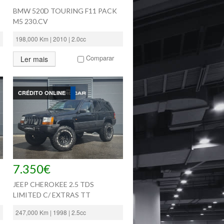
I
BMW 520D TOURING F11 PACK
M5 230.CV
198,000 Km | 2010 | 2.0cc
Comparar
Ler mais
CRÉDITO ONLINE
7.350€
JEEP CHEROKEE 2.5 TDS
LIMITED C/ EXTRAS TT
247,000 Km | 1998 | 2.5cc