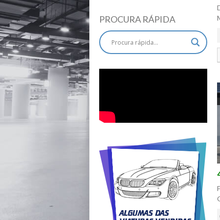
Faróis Diurnos
Leitor DVD
PROCURA RÁPIDA
Bancos em Alcântara
Mesa Rebatível
Suspensão Desportiva
Porta Bagageira
Automática
Vidros Escurecidos
Faróis Reguláveis em
Altura
Livro de Revisões
Bancos Traseiros
Aquecidos
Suspensão Pneumática
Trancamento Autom. das
Portas em Andamento
Rádio c/ Caixa CD's
Vidros Insonorizantes e
Atérmicos
Faróis Xénon
Bancos Traseiros c/ Conf.
Individual
Naked