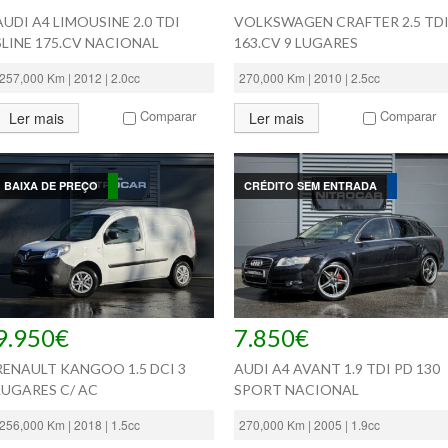
AUDI A4 LIMOUSINE 2.0 TDI
VOLKSWAGEN CRAFTER 2.5 TD
SLINE 175.CV NACIONAL
163.CV 9 LUGARES
257,000 Km | 2012 | 2.0cc
270,000 Km | 2010 | 2.5cc
Comparar
Comparar
Ler mais
Ler mais
BAIXA DE PREÇO
CRÉDITO SEM ENTRADA
9.950€
7.850€
RENAULT KANGOO 1.5 DCI 3
AUDI A4 AVANT 1.9 TDI PD 130
LUGARES C/ AC
SPORT NACIONAL
256,000 Km | 2018 | 1.5cc
270,000 Km | 2005 | 1.9cc