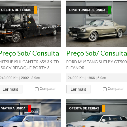
OFERTA DE FÉRIAS
OPORTUNIDADE ÚNICA
Preço Sob/ Consulta
Preço Sob/ Consulta
MITSUBISHI CANTER 659 3.9 TD
FORD MUSTANG SHELBY GT500
150.CV REBOQUE PORTA 3
ELEANOR
243,000 Km | 2002 | 3.9cc
24,000 Km | 1966 | 5.0cc
Comparar
Comparar
Ler mais
Ler mais
VIATURA ÚNICA
OFERTA DE FÉRIAS