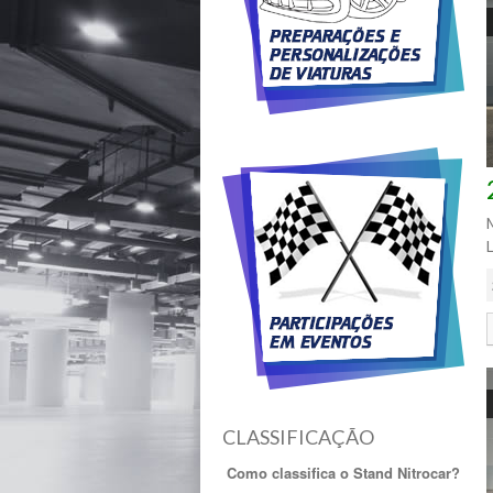
Auto Rádio
Câmara de Marcha Atrás
Semi-Carenagem
Barras de Tejadilho
Volante Regulável
Eletronicamente
Sensores de
Estacionamento
EDS Bloqueio Electrónico
do Diferencial
ESP Controle Electrónico
de Estabilidade
Capota Eléctrica
Volante Regulável em
Altura
Tecto de Abrir Elétrico
Tecto de Abrir Manual
Estacionamento
Automático
Capota Manual
CLASSIFICAÇÃO
Volante Regulável em
Altura + Profundidade
Como classifica o Stand Nitrocar?
Travão de Disco