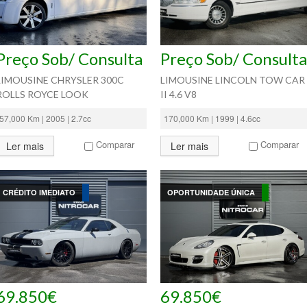
Preço Sob/ Consulta
Preço Sob/ Consulta
LIMOUSINE CHRYSLER 300C
LIMOUSINE LINCOLN TOW CAR
ROLLS ROYCE LOOK
II 4.6 V8
57,000 Km | 2005 | 2.7cc
170,000 Km | 1999 | 4.6cc
Comparar
Comparar
Ler mais
Ler mais
CRÉDITO IMEDIATO
OPORTUNIDADE ÚNICA
69.850€
69.850€