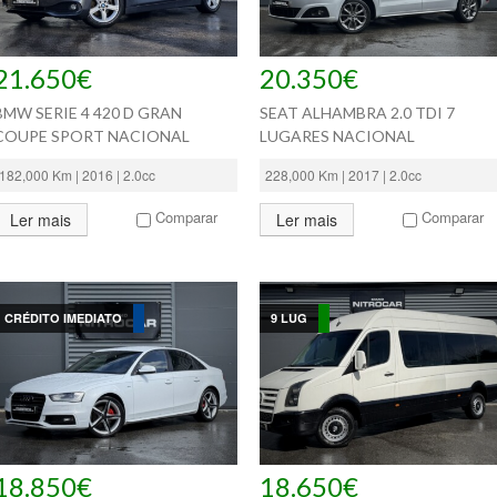
21.650€
20.350€
BMW SERIE 4 420 D GRAN
SEAT ALHAMBRA 2.0 TDI 7
COUPE SPORT NACIONAL
LUGARES NACIONAL
182,000 Km | 2016 | 2.0cc
228,000 Km | 2017 | 2.0cc
Comparar
Comparar
Ler mais
Ler mais
CRÉDITO IMEDIATO
9 LUG
18.850€
18.650€