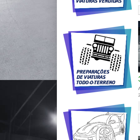
Rádio C/ CD
Tunning Mecânico
Volante c/ Comandos
Rádio
Cortinas nas Portas
Traseiras
Não Fumador
Pack M
Tunning Estético
Volante em Madeira
Aibag's
Encostos de Cabeça
Traseiros
Protecções de Motor
Acabamentos em Alumínio
Volante em Pele
Alarme
Assistência à Condução
Nocturna
S-Line
Acabamentos em Madeira
Volante Multi-Funções