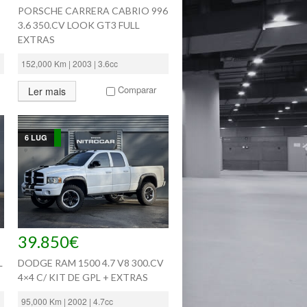
PORSCHE CARRERA CABRIO 996
3.6 350.CV LOOK GT3 FULL
EXTRAS
152,000 Km | 2003 | 3.6cc
Comparar
Ler mais
6 LUG
39.850€
L
DODGE RAM 1500 4.7 V8 300.CV
4×4 C/ KIT DE GPL + EXTRAS
95,000 Km | 2002 | 4.7cc