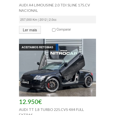
Faróis de Nevoeiro
AUDI A4 LIMOUSINE 2.0 TDI SLINE 175.CV
GPS
NACIONAL
Indicador de Mudança Engrenada
Kit de Telefone Mãos Livres
257,000 Km | 2012 | 2.0cc
Kit Sport
Bancos Dianteiros c/ Regulação Elétrica
Comparar
Ler mais
Sistema de Controle de Pressão dos
Pneus
Vidros Eléctricos à Frente
Faróis Direccionais
ACEITAMOS RETOMAS
Leitor DVD
Bancos em Alcântara
Mesa Rebatível
Suspensão Desportiva
Vidros Eléctricos Frente + Trás
Faróis Diurnos
Livro de Revisões
Bancos Traseiros Aquecidos
Suspensão Pneumática
Porta Bagageira Automática
12.950€
Vidros Escurecidos
Faróis Reguláveis em Altura
AUDI TT 1.8 TURBO 225.CVS 4X4 FULL
Faróis Xénon
EXTRAS