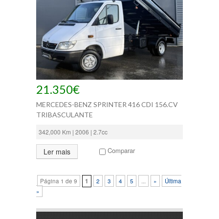
21.350€
MERCEDES-BENZ SPRINTER 416 CDI 156.CV
TRIBASCULANTE
342,000 Km | 2006 | 2.7cc
Comparar
Ler mais
Página 1 de 9
1
2
3
4
5
...
»
Última
»