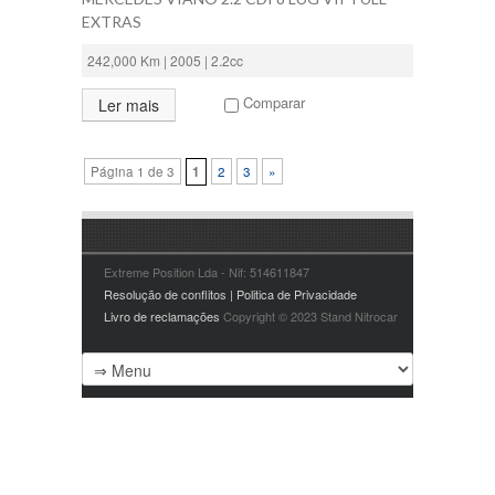
EXTRAS
242,000 Km | 2005 | 2.2cc
Comparar
Ler mais
Página 1 de 3
1
2
3
»
Extreme Position Lda - Nif: 514611847
Resolução de conflitos | Politica de Privacidade
Livro de reclamações
Copyright © 2023 Stand Nitrocar