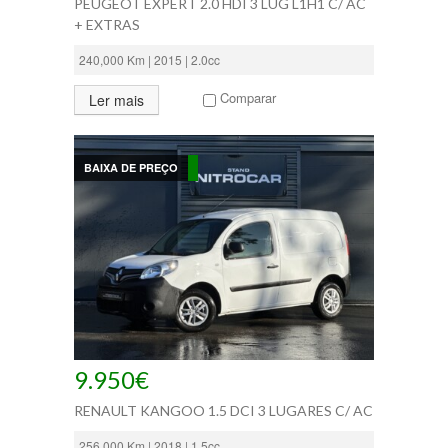
PEUGEOT EXPERT 2.0 HDI 3 LUG L1H1 C/ AC
+ EXTRAS
240,000 Km | 2015 | 2.0cc
Comparar
Ler mais
BAIXA DE PREÇO
9.950€
RENAULT KANGOO 1.5 DCI 3 LUGARES C/ AC
256,000 Km | 2018 | 1.5cc