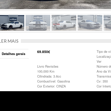
LER MAIS
69.850€
Tipo de vi
Detalhes gerais
Localizaç
Ver
Livro Revisões
Número de
100,000 Km
Ano da Vi
Cilindrada: 3.6cc
Transmiss
Combustível: Gasolina
Cv: 350
Cor Exterior: CINZA
Cor Inter