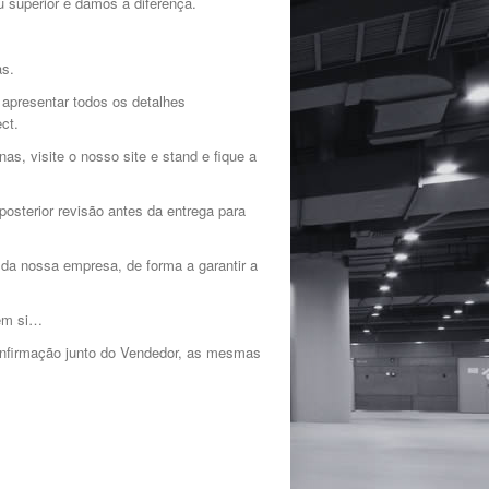
ou superior e damos a diferença.
as.
 apresentar todos os detalhes
ct.
s, visite o nosso site e stand e fique a
osterior revisão antes da entrega para
is da nossa empresa, de forma a garantir a
 em si…
onfirmação junto do Vendedor, as mesmas