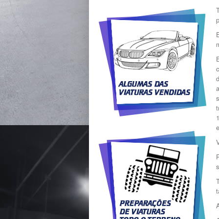
Atérmicos
T
Faróis Xénon
p
Cortinas nas Portas
Traseiras
Não Fumador
Rádio C/ CD
E
Tunning Mecânico
c
Volante c/ Comandos
d
Rádio
Encostos de Cabeça
s
Traseiros
t
Pack M
Tunning Estético
e
Volante em Madeira
Aibag's
V
Protecções de Motor
Acabamentos em Alumínio
Volante em Pele
Alarme
Assistência à Condução
Nocturna
A
S-Line
Acabamentos em Madeira