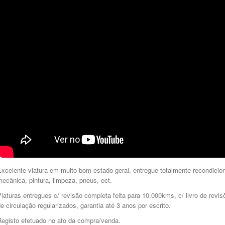
xcelente viatura em muito bom estado geral, entregue totalmente recondicion
ecânica, pintura, limpeza, pneus, ect.
iaturas entregues c/ revisão completa feita para 10.000kms, c/ livro de revi
e circulação regularizados, garantia até 3 anos por escrito.
Registo efetuado no ato da compra/venda.