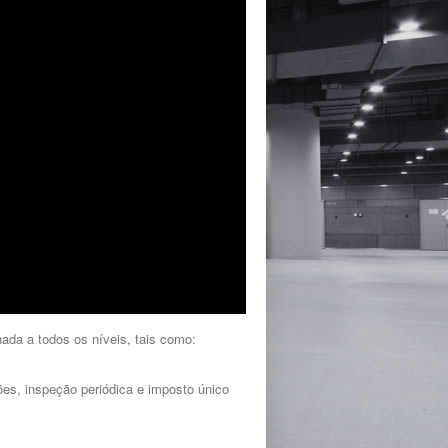
ada a todos os níveis, tais como:
sões, inspeção periódica e imposto único