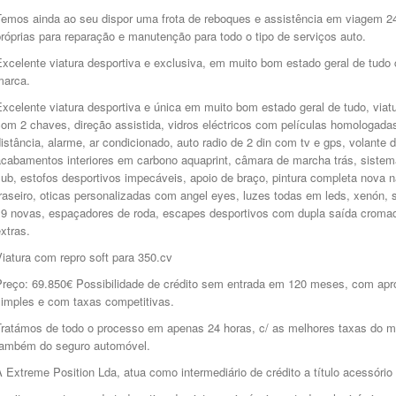
emos ainda ao seu dispor uma frota de reboques e assistência em viagem 24h,
róprias para reparação e manutenção para todo o tipo de serviços auto.
Excelente viatura desportiva e exclusiva, em muito bom estado geral de tu
marca.
xcelente viatura desportiva e única em muito bom estado geral de tudo, viatu
om 2 chaves, direção assistida, vidros eléctricos com películas homologada
istância, alarme, ar condicionado, auto radio de 2 din com tv e gps, volant
acabamentos interiores em carbono aquaprint, câmara de marcha trás, siste
ub, estofos desportivos impecáveis, apoio de braço, pintura completa nova na
raseiro, oticas personalizadas com angel eyes, luzes todas em leds, xenón, 
19 novas, espaçadores de roda, escapes desportivos com dupla saída cromad
xtras.
iatura com repro soft para 350.cv
Preço: 69.850€ Possibilidade de crédito sem entrada em 120 meses, com apr
simples e com taxas competitivas.
Tratámos de todo o processo em apenas 24 horas, c/ as melhores taxas do m
também do seguro automóvel.
 Extreme Position Lda, atua como intermediário de crédito a título acessório