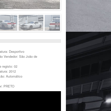
atura: Desportivo
ão Vendedor: São João de
 registo: 02
atura: 2012
ão: Automático
ior: PRETO