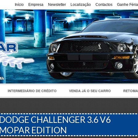
Início
Empresa
Newsletter
Localização
Contactos
Ganhe Féria
INTERMEDIÁRIO DE CRÉDITO
VENDA JÁ O SEU CARRO
RETOMA
DODGE CHALLENGER 3.6 V6
MOPAR EDITION