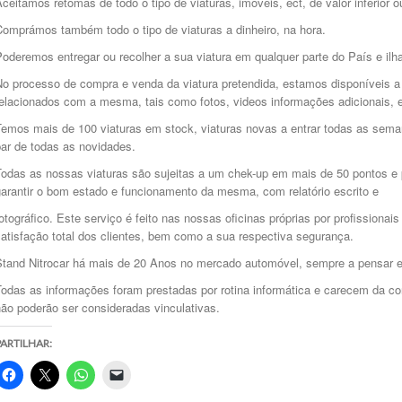
ceitamos retomas de todo o tipo de viaturas, imóveis, ect, de valor inferior 
Comprámos também todo o tipo de viaturas a dinheiro, na hora.
oderemos entregar ou recolher a sua viatura em qualquer parte do País e ilh
No processo de compra e venda da viatura pretendida, estamos disponíveis a
relacionados com a mesma, tais como fotos, videos informações adicionais, e
emos mais de 100 viaturas em stock, viaturas novas a entrar todas as semana
par de todas as novidades.
Todas as nossas viaturas são sujeitas a um chek-up em mais de 50 pontos e p
garantir o bom estado e funcionamento da mesma, com relatório escrito e
otográfico. Este serviço é feito nas nossas oficinas próprias por profissiona
atisfação total dos clientes, bem como a sua respectiva segurança.
Stand Nitrocar há mais de 20 Anos no mercado automóvel, sempre a pensar
Todas as informações foram prestadas por rotina informática e carecem da c
ão poderão ser consideradas vinculativas.
PARTILHAR: