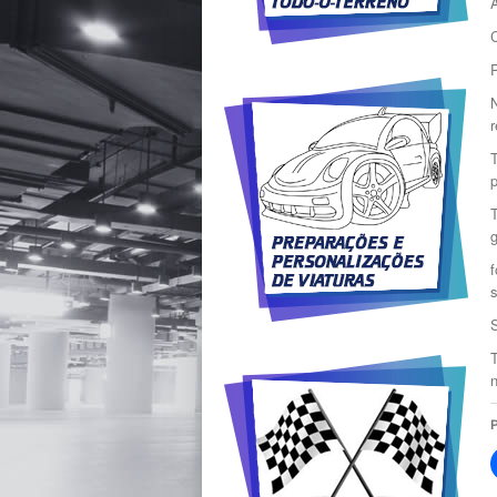
A
Volante Multi-Funções
Auto Rádio
Câmara de Marcha Atrás
P
Semi-Carenagem
Sensores de
Estacionamento
EDS Bloqueio Electrónico
T
do Diferencial
Barras de Tejadilho
Volante Regulável
Eletronicamente
Volante Regulável em
f
Altura
s
Tecto de Abrir Elétrico
ESP Controle Electrónico
de Estabilidade
Capota Eléctrica
n
Volante Regulável em
Altura + Profundidade
Tecto de Abrir Manual
Estacionamento
Automático