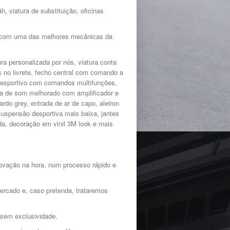
 viatura de substituição, oficinas
do com uma das melhores mecânicas da
ra personalizada por nós, viatura conta
s no livrete, fecho central com comando a
e desportivo com comandos multifunções,
ma de som melhorado com amplificador e
rdo grey, entrada de ar de capo, aleiron
suspensão desportiva mais baixa, jantes
a, decoração em vinil 3M look e mais
ovação na hora, num processo rápido e
ercado e, caso pretenda, trataremos
 sem exclusividade.