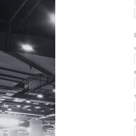
Caixa Automática
Carenagem
N
E
T
C