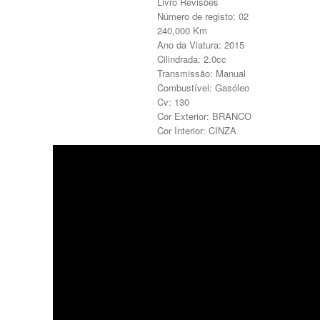
Livro Revisões
Bancos Traseiros Aquecidos
Número de registo: 02
Suspensão Pneumática
240,000 Km
Porta Bagageira Automática
Ano da Viatura: 2015
Vidros Escurecidos
Cilindrada: 2.0cc
Faróis Reguláveis em Altura
Transmissão: Manual
Livro de Revisões
Combustível: Gasóleo
Bancos Traseiros c/ Conf. Individual
Cv: 130
Naked
Cor Exterior: BRANCO
Trancamento Autom. das Portas em
Cor Interior: CINZA
Andamento
Rádio c/ Caixa CD's
Vidros Insonorizantes e Atérmicos
Faróis Xénon
Cortinas nas Portas Traseiras
Não Fumador
Rádio C/ CD
Tunning Mecânico
Volante c/ Comandos Rádio
Encostos de Cabeça Traseiros
Pack M
Tunning Estético
Volante em Madeira
Aibag's