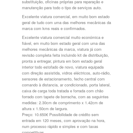
substituição, oficinas próprias para reparação e
Tecto de Abrir Manual
manutenção para todo o tipo de serviços auto.
Estacionamento Automático
Capota Manual
Excelente viatura comercial, em muito bom estado
Travão de Disco
geral de tudo com uma das melhores mecânicas da
Computador de Bordo
marca com kms reais e confirmados.
ABS
Excelente viatura comercial muito económica e
Cruise Control
fiável, em muito bom estado geral com uma das
Função Luzes Coming & Leaving Home
melhores mecânicas da marca, viatura já com
Direcção Assistida
revisão completa feita incluindo kit de distribuição,
Imobilizador
pronta a entregar, pintura em bom estado geral
Ecrã Consola Central
interior todo estofado de novo, viatura equipada
ISOFIX
com direção assistida, vidros eléctricos, auto-rádio,
Ar Condicionado Automático
sensores de estacionamento, fecho central com
Ar Condicionado Independente
comando à distancia, ar condicionado, porta lateral,
Ecrã Encostos de Cabeça
caixa de carga toda tratada e forrada com chão
Ar Condicionado Manual
forrado com tapete de borracha, com as seguintes
Ecrã Tejadilho
medidas: 2.30cm de comprimento x 1.42cm de
Arranque Elétrico
altura x 1.50cm de largura.
Entrada USB
Preço: 10.650€ Possibilidade de crédito sem
Arranque Pedal
entrada em 120 meses, com aprovação na hora,
Bluetooh
num processo rápido e simples e com taxas
Caixa Automática
competitivas.