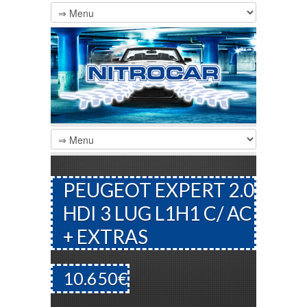
PEUGEOT EXPERT 2.0
HDI 3 LUG L1H1 C/ AC
+ EXTRAS
10.650€